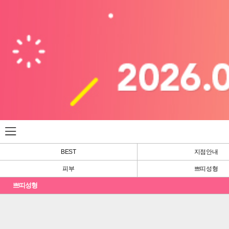
BEST
지점안내
피부
쁘띠성형
쁘띠성형