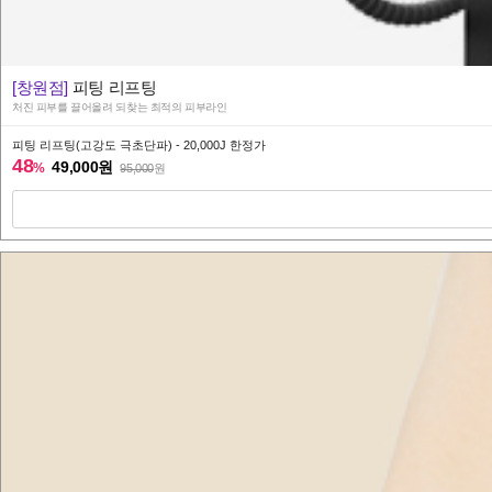
[창원점]
피팅 리프팅
처진 피부를 끌어올려 되찾는 최적의 피부라인
피팅 리프팅(고강도 극초단파) - 20,000J 한정가
48
49,000원
%
95,000
원