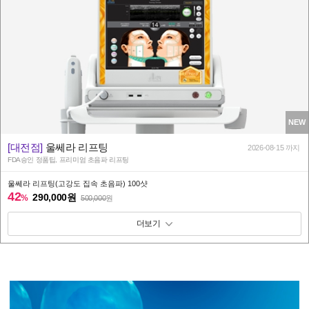
NEW
[대전점]
울쎄라 리프팅
2026-08-15 까지
FDA승인 정품팁, 프리미엄 초음파 리프팅
울쎄라 리프팅(고강도 집속 초음파) 100샷
42
290,000원
%
500,000
원
패키지 보기 토글