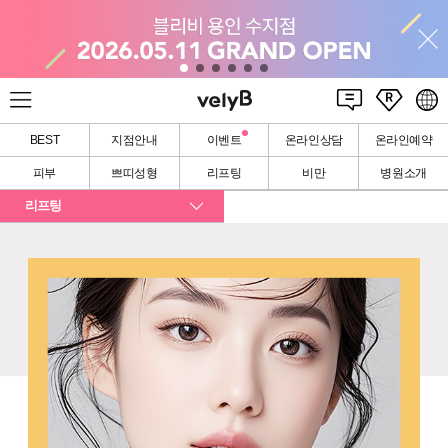
BEST
지점안내
이벤트
온라인상담
온라인예약
피부
쁘띠성형
리프팅
비만
병원소개
리프팅