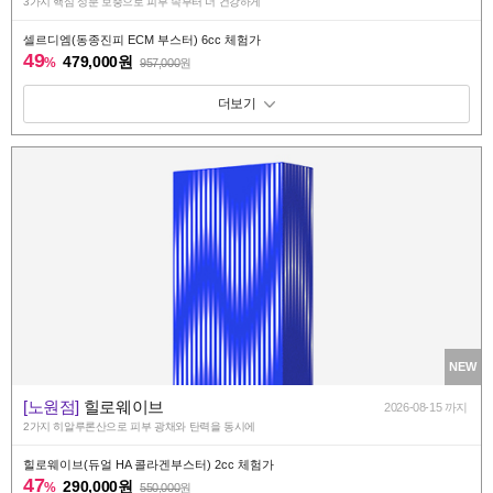
3가지 핵심 성분 보충으로 피부 속부터 더 건강하게
셀르디엠(동종진피 ECM 부스터) 6cc 체험가
49
479,000원
%
957,000
원
패키지 보기 토글
NEW
[노원점]
힐로웨이브
2026-08-15 까지
2가지 히알루론산으로 피부 광채와 탄력을 동시에
힐로웨이브(듀얼 HA 콜라겐부스터) 2cc 체험가
47
290,000원
%
550,000
원