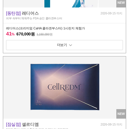
NEW
[동탄점]
레디어스
2026-08-15 까지
피부 속부터 채워주는 FDA 승인 콜라겐부스터
레디어스(프리미엄 CaHA 콜라겐부스터) 1시린지 체험가
41
670,000원
%
1,150,000
원
패키지 보기 토글
NEW
[잠실점]
셀르디엠
2026-08-15 까지