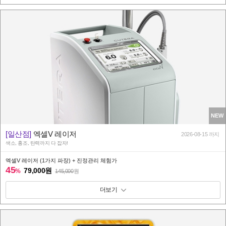
NEW
[일산점]
엑셀V 레이저
2026-08-15 까지
색소, 홍조, 탄력까지 다 잡자!
엑셀V 레이저 (1가지 파장) + 진정관리 체험가
45
79,000원
%
145,000
원
패키지 보기 토글