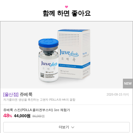
함께 하면 좋아요
NEW
[울산점]
쥬베룩
2026-08-15 까지
자가콜라겐 생성을 촉진하는 고분자 PDLLA와 HA의 결합
쥬베룩 스킨(PDLLA 콜라겐부스터) 1cc 체험가
48
44,000원
%
86,000
원
패키지 보기 토글