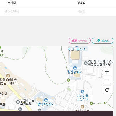
춘천점
평택점
광주 첨단점
시흥점
100m