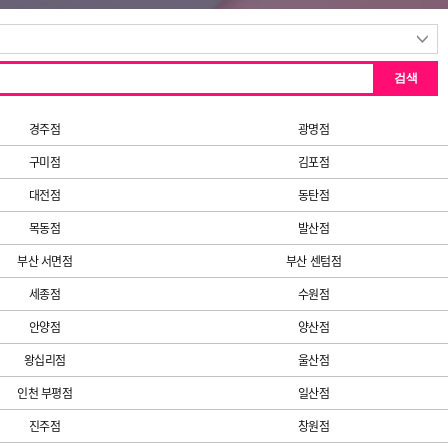
검색
경주점
광명점
구미점
김포점
대전점
동탄점
목동점
발산점
부산 서면점
부산 센텀점
세종점
수원점
안양점
양산점
왕십리점
울산점
인천 부평점
일산점
진주점
창원점