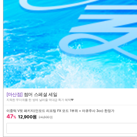
[마산점]
썸머 스페셜 세일
지독한 무더위를 한 방에 날려줄 역대급 특가 혜택♥️
이중턱 V핏 패키지(인모드 리프팅 FX 모드 1부위 + 아큐주사 3cc) 한정가
47
12,900원
%
24,800
원