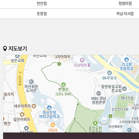
천안점
청량리점
포항점
하남 미사점