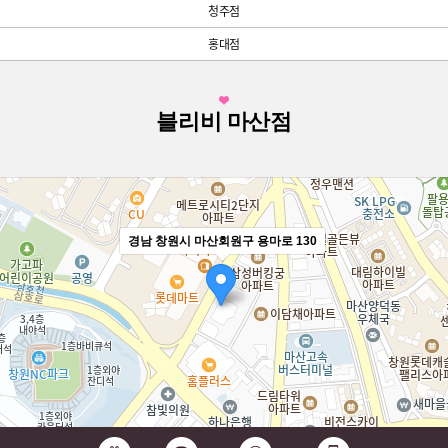
청주점
홍대점
블리비 마산점
경남 창원시 마산회원구 용마로 130