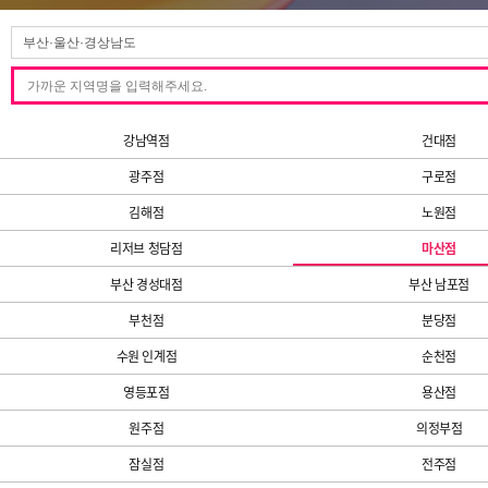
강남역점
건대점
광주점
구로점
김해점
노원점
리저브 청담점
마산점
부산 경성대점
부산 남포점
부천점
분당점
수원 인계점
순천점
영등포점
용산점
원주점
의정부점
잠실점
전주점