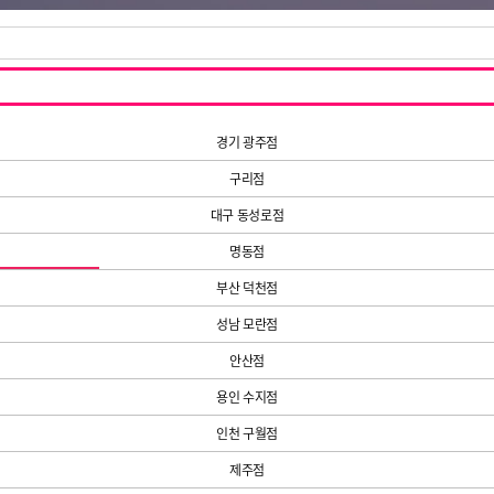
경기 광주점
구리점
대구 동성로점
명동점
부산 덕천점
성남 모란점
안산점
용인 수지점
인천 구월점
제주점