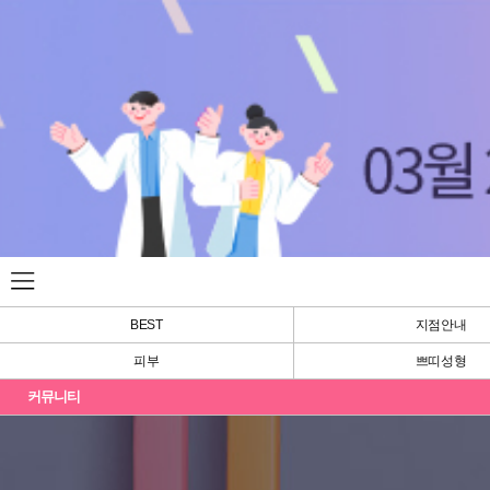
BEST
지점안내
피부
쁘띠성형
커뮤니티