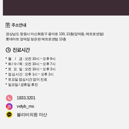
주소
경남 창원시 마산회원구 용마로 130
전화
-
경상남도 창원시 마산회원구 용마로 130, 13층(양덕동, 메트로센텀)
롯데마트 양덕점 맞은편 메트로센텀 13층
월
/
금
: 오전 10시 ~ 오후 9시
화
/
수
/
목
: 오전 10시 ~ 오후 7시
토
요
일
: 오전 10시 ~ 오후 3시
점
심
시
간
: 오후 1시 ~ 오후 2시
토요일 점심시간 없이 진료
일요일 / 공휴일 휴진
1833.3201
velyb_ms
블리비의원 마산