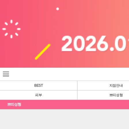
BEST
지점안내
피부
쁘띠성형
쁘띠성형