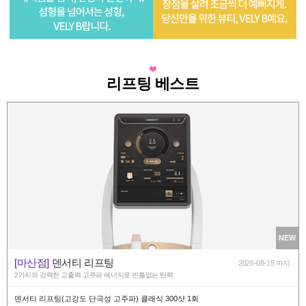
리프팅 베스트
NEW
[마산점]
덴서티 리프팅
2026-08-15 까지
2가지의 강력한 고출력 고주파 에너지로 빈틈없는 탄력
덴서티 리프팅(고강도 단극성 고주파) 클래식 300샷 1회