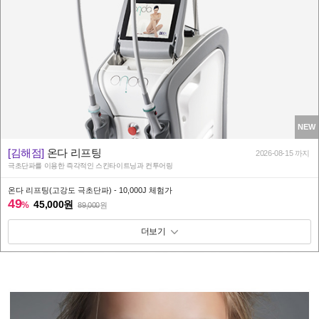
NEW
[김해점]
온다 리프팅
2026-08-15 까지
극초단파를 이용한 즉각적인 스킨타이트닝과 컨투어링
온다 리프팅(고강도 극초단파) - 10,000J 체험가
49
45,000원
%
89,000
원
패키지 보기 토글