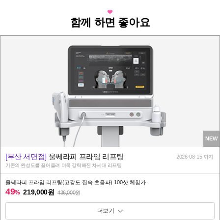
함께 하면 좋아요
NEW
[부산 서면점]
울쎄라피 프라임 리프팅
2026-08-15 까지
기존의 완성도를 끌어올려 더욱 강력해진 차세대 리프팅
울쎄라피 프라임 리프팅(고강도 집속 초음파) 100샷 체험가
49
219,000원
%
436,000
원
패키지 보기 토글