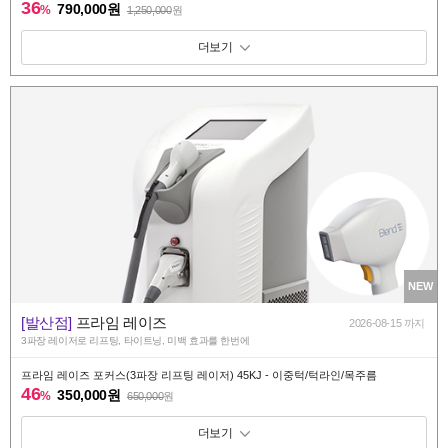
36
790,000원
%
1,250,000
원
패키지 보기 토글
NEW
[발산점]
프라임 레이즈
2026-08-15 까지
3파장 레이저로 리프팅, 타이트닝, 미백 효과를 한번에
프라임 레이즈 포커스(3파장 리프팅 레이저) 45KJ - 이중턱/턱라인/목주름
46
350,000원
%
650,000
원
패키지 보기 토글