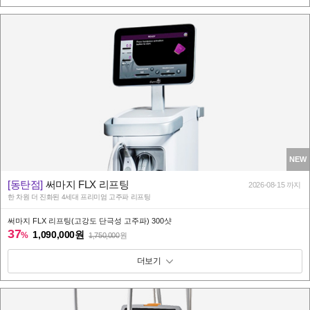
NEW
[동탄점]
써마지 FLX 리프팅
2026-08-15 까지
한 차원 더 진화된 4세대 프리미엄 고주파 리프팅
써마지 FLX 리프팅(고강도 단극성 고주파) 300샷
37
1,090,000원
%
1,750,000
원
패키지 보기 토글