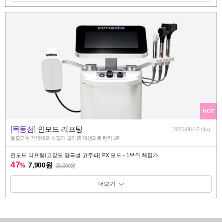
HOT
[목동점]
인모드 리프팅
2026-08-15 까지
불필요한 지방세포 사멸과 콜라겐 재생으로 탄력 UP
인모드 리프팅(고강도 양극성 고주파) FX 모드 - 1부위 체험가
47
7,900원
%
15,000
원
패키지 보기 토글