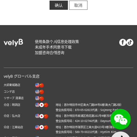
会员的个人信息在退会或咨询目的结束后，将立即销毁。
取消
如会员提出删除请求，将立即删除相关信息。
D. 拒绝同意的权利及可能产生的不便
您有权拒绝同意在“velyB
Clinic”合作咨询服务中收集您的个人信息，
但拒绝同意可能会限制您使用咨询服务
使用条款
个人信息处理政策
未成年手术同意书下载
加盟咨询
合作咨询
velyB グローバル支店
大邱東城路店
コンデ店
リザーブ 清潭店
分店：明洞店
地址：首尔特别市中区南大门路84号6楼(南大门路2街)
营业执照号码：870-05-02815
代表：Sojeong Park
分店：弘大店
地址：首尔特别市麻浦区杨花路161号4楼(东桥洞)
营业执照号码：424-10-02746
代表：Dayoung Hwang
分店：江南站店
地址：首尔特别市瑞草区江南大道423号3楼(瑞草洞)
营业执照号码：589-79-00232
代表：Hyelim Kim