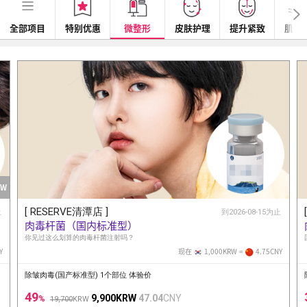
全部项目
特别优惠
微整形
皮肤护理
提升紧致
肌肤
EW
[ RESERVE清潭店 ]
止
到2026-08-15为止
肉毒杆菌（国内标准型）
你见过这么划算的肉毒杆菌注射吗？
Y
现在
1,000KRW =
4.75
CNY
除皱肉毒(国产标准型) 1个部位 体验价
49
9,900KRW
47.04
CNY
%
19,700
KRW