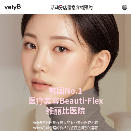
活动
分店信息
介绍
预约
韩国No.1
医疗美容Beauti-Flex
维丽比医院
VelyB是韩国规模最大的专业美容医疗机构
VelyB将以合理的价格为您打造特别的容颜