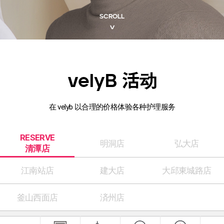
SCROLL
>
活动
velyB
在 velyb 以合理的价格体验各种护理服务
RESERVE
明洞店
弘大店
清潭店
江南站店
建大店
大邱東城路店
釜山西面店
済州店