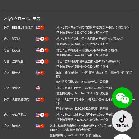
velyB グローバル支店
分店：RESERVE 清潭店
地址：韩国首尔特别市江南区宣陵路803号1楼、2楼(新沙洞）
营业执照号码: 363-07-03566
代表: 林承范
分店：明洞店
地址：首尔特别市中区南大门路84号6楼(南大门路2街)
营业执照号码: 870-05-02815
代表: 朴昭貞
分店：弘大店
地址：首尔特别市麻浦区杨花路161号4楼(东桥洞)
营业执照号码: 424-10-02746
代表: 黃多英
分店：江南站店
地址：首尔特别市瑞草区江南大道423号3楼(瑞草洞)
营业执照号码: 589-79-00232
代表: 金憓林
分店：建大店
地址：首尔特别市 广津区 阿岔山路237号 三进大厦 2层 (花阳
洞)
营业执照号码: 708-18-02505
代表: 姜賢求
分店：平泽店
地址：京畿道平泽市中央2路13号3楼(平泽洞)
营业执照号码: 601-14-52458
代表: 沈廷恩
分店：大邱東城路店
地址：大邱广域市 中区 中央大路403号 太王荣誉大厦 4层 (南一
洞)
营业执照号码: 825-28-01299
代表: 吳世潤
分店：釜山西面店
地址：釜山广域市釜山镇区中央大路694号3楼、5楼(釜田洞)
营业执照号码: 412-12-95436
代表: 李哈娜
分店：済州店
地址：济州特别自治道济州市老衡路407号2层（老衡洞，Nohyeong
Tower） CGV济州老衡店大楼2层
营业执照号码: 679-08-02377
代表: 金奎宜