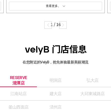
패키지 보기 토글
1
/
16
门店信息
velyB
在您附近的VelyB，抢先体验最新美丽潮流
RESERVE
明洞店
弘大店
清潭店
江南站店
建大店
大邱東城路店
釜山西面店
済州店